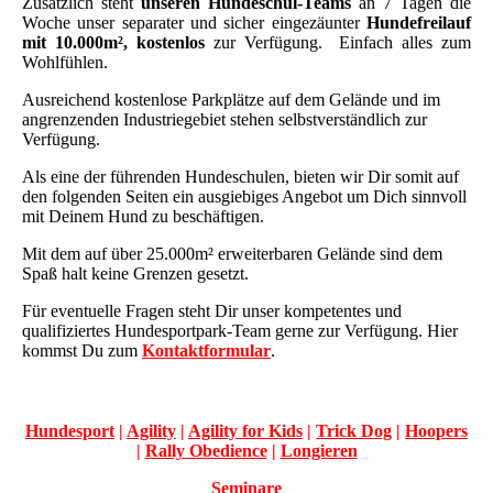
Zusätzlich steht
unseren Hundeschul-Teams
an 7 Tagen die
Woche unser separater und sicher eingezäunter
Hundefreilauf
mit 10.000m², kostenlos
zur Verfügung. Einfach alles zum
Wohlfühlen.
Ausreichend kostenlose Parkplätze auf dem Gelände und im
angrenzenden
Industriegebiet stehen selbstverständlich zur
Verfügung.
Als eine der führenden Hundeschulen, bieten wir Dir somit auf
den folgenden Seiten ein ausgiebiges Angebot um Dich sinnvoll
mit Deinem Hund zu beschäftigen.
Mit dem auf über 25.000m² erweiterbaren Gelände sind dem
Spaß halt keine Grenzen gesetzt.
Für eventuelle Fragen steht Dir unser kompetentes und
qualifiziertes Hundesportpark-Team
gerne zur Verfügung. Hier
kommst Du zum
Kontaktformular
.
Hundesport
|
Agility
|
Agility for Kids
|
Trick Dog
|
Hoopers
|
Rally Obedience
|
Longieren
Seminare